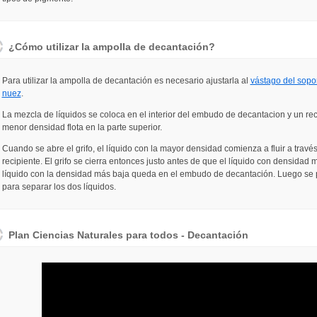
¿Cómo utilizar la ampolla de decantación?
Para utilizar la ampolla de decantación es necesario ajustarla al
vástago del sopor
nuez
.
La mezcla de líquidos se coloca en el interior del embudo de decantacion y un rec
menor densidad flota en la parte superior.
Cuando se abre el grifo, el líquido con la mayor densidad comienza a fluir a trav
recipiente. El grifo se cierra entonces justo antes de que el líquido con densidad m
líquido con la densidad más baja queda en el embudo de decantación. Luego se p
para separar los dos líquidos.
Plan Ciencias Naturales para todos - Decantación