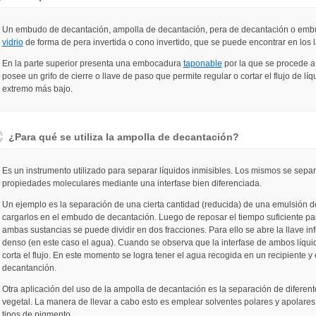
Un embudo de decantación, ampolla de decantación, pera de decantación o emb
vidrio
de forma de pera invertida o cono invertido, que se puede encontrar en los l
En la parte superior presenta una embocadura
taponable
por la que se procede a c
posee un grifo de cierre o llave de paso que permite regular o cortar el flujo de lí
extremo más bajo.
¿Para qué se utiliza la ampolla de decantación?
Es un instrumento utilizado para separar líquidos inmisibles. Los mismos se sepa
propiedades moleculares mediante una interfase bien diferenciada.
Un ejemplo es la separación de una cierta cantidad (reducida) de una emulsión de
cargarlos en el embudo de decantación. Luego de reposar el tiempo suficiente p
ambas sustancias se puede dividir en dos fracciones. Para ello se abre la llave infe
denso (en este caso el agua). Cuando se observa que la interfase de ambos líqui
corta el flujo. En este momento se logra tener el agua recogida en un recipiente y
decantanción.
Otra aplicación del uso de la ampolla de decantación es la separación de difere
vegetal. La manera de llevar a cabo esto es emplear solventes polares y apolares
tipos de pigmento.